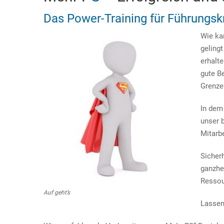
Das Power-Training für Führungsk
Wie ka
gelingt
erhalte
gute B
Grenze
In dem 
unser 
Mitarb
Sicherh
ganzhe
Ressou
Auf geht’s
Lassen