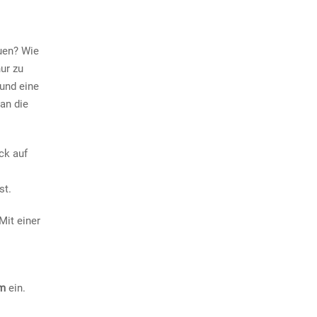
uen? Wie
nur zu
und eine
an die
ck auf
st.
Mit einer
mm
ein.